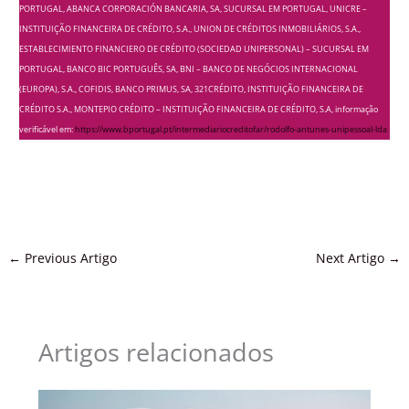
PORTUGAL, ABANCA CORPORACIÓN BANCARIA, SA, SUCURSAL EM PORTUGAL, UNICRE –
INSTITUIÇÃO FINANCEIRA DE CRÉDITO, S.A., UNION DE CRÉDITOS INMOBILIÁRIOS, S.A.,
ESTABLECIMIENTO FINANCIERO DE CRÉDITO (SOCIEDAD UNIPERSONAL) – SUCURSAL EM
PORTUGAL, BANCO BIC PORTUGUÊS, SA, BNI – BANCO DE NEGÓCIOS INTERNACIONAL
(EUROPA), S.A., COFIDIS, BANCO PRIMUS, SA, 321CRÉDITO, INSTITUIÇÃO FINANCEIRA DE
CRÉDITO S.A., MONTEPIO CRÉDITO – INSTITUIÇÃO FINANCEIRA DE CRÉDITO, S.A, informação
verificável em:
https://www.bportugal.pt/intermediariocreditofar/rodolfo-antunes-unipessoal-lda
←
Previous Artigo
Next Artigo
→
Artigos relacionados