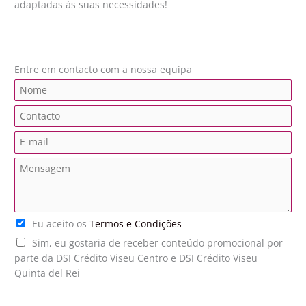
adaptadas às suas necessidades!
Entre em contacto com a nossa equipa
N
a
C
m
o
e
E
n
*
m
t
M
a
a
e
i
c
n
l
t
s
*
o
T
Eu aceito os
Termos e Condições
a
*
e
g
P
Sim, eu gostaria de receber conteúdo promocional por
r
e
u
parte da DSI Crédito Viseu Centro e DSI Crédito Viseu
m
m
b
Quinta del Rei
o
*
l
s
i