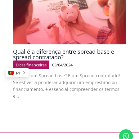
Qual é a diferença entre spread base e
spread contratado?
Dicas financeiras
03/04/2024
PT
O que é um Spread base? E um Spread contratado?
Se estiver a ponderar adquirir um empréstimo ou
financiamento, é essencial compreender os termos
e…