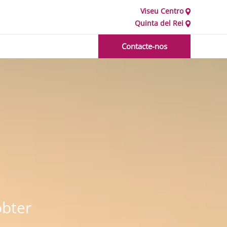
Viseu Centro
Quinta del Rei
Contacte-nos
obter