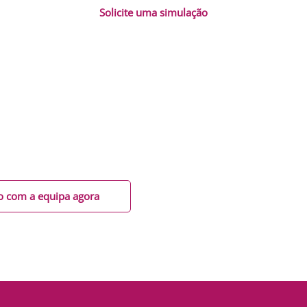
Solicite uma simulação
junto da nossa equipa
rsonalizada diretamente à nossa equipa na DSI Crédito Viseu
Rei.
resentar opções adaptadas às suas necessidades, com cond
xe as suas dúvidas por responder.
osco agora e dê o primeiro passo para concretizar os seus pro
o com a equipa agora