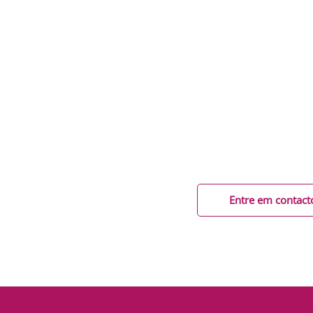
Peça uma simulação pe
escritório na Quinta del 
Estamos aqui para ap
esclarecedoras. Não dei
Entre em contacto conn
modalidade.
Entre em contact