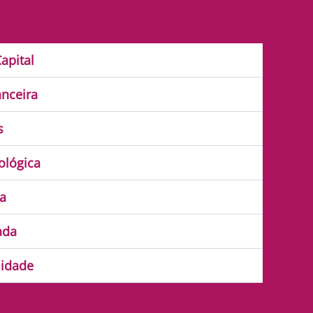
apital
anceira
s
ológica
a
ada
lidade