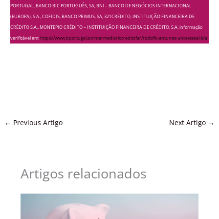
PORTUGAL, BANCO BIC PORTUGUÊS, SA, BNI – BANCO DE NEGÓCIOS INTERNACIONAL
(EUROPA), S.A., COFIDIS, BANCO PRIMUS, SA, 321CRÉDITO, INSTITUIÇÃO FINANCEIRA DE
CRÉDITO S.A., MONTEPIO CRÉDITO – INSTITUIÇÃO FINANCEIRA DE CRÉDITO, S.A, informação
verificável em:
https://www.bportugal.pt/intermediariocreditofar/rodolfo-antunes-unipessoal-lda
←
Previous Artigo
Next Artigo
→
Artigos relacionados