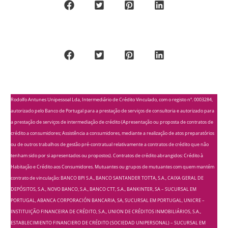
Rodolfo Antunes Unipessoal Lda, Intermediário de Crédito Vinculado, com o registo nº. 0003284,
autorizado pelo Banco de Portugal para a prestação de serviços de consultoria e autorizado para
a prestação de serviços de intermediação de crédito (Apresentação ou proposta de contratos de
crédito a consumidores; Assistência a consumidores, mediante a realização de atos preparatórios
ou de outros trabalhos de gestão pré-contratual relativamente a contratos de crédito que não
tenham sido por si apresentados ou propostos). Contratos de crédito abrangidos: Crédito à
Habitação e Crédito aos Consumidores. Mutuantes ou grupos de mutuantes com quem mantém
contrato de vinculação: BANCO BPI S.A., BANCO SANTANDER TOTTA, S.A., CAIXA GERAL DE
DEPÓSITOS, S.A., NOVO BANCO, S.A., BANCO CTT, S.A., BANKINTER, SA – SUCURSAL EM
PORTUGAL, ABANCA CORPORACIÓN BANCARIA, SA, SUCURSAL EM PORTUGAL, UNICRE –
INSTITUIÇÃO FINANCEIRA DE CRÉDITO, S.A., UNION DE CRÉDITOS INMOBILIÁRIOS, S.A.,
ESTABLECIMIENTO FINANCIERO DE CRÉDITO (SOCIEDAD UNIPERSONAL) – SUCURSAL EM