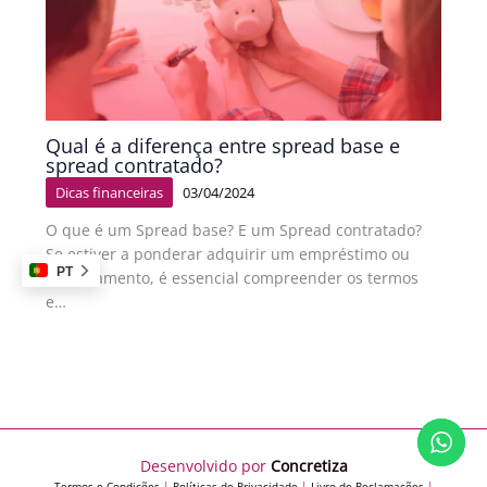
Qual é a diferença entre spread base e
spread contratado?
Dicas financeiras
03/04/2024
O que é um Spread base? E um Spread contratado?
Se estiver a ponderar adquirir um empréstimo ou
PT
financiamento, é essencial compreender os termos
e…
Desenvolvido por
Concretiza
Termos e Condições
|
Políticas de Privacidade
|
Livro de Reclamações
|