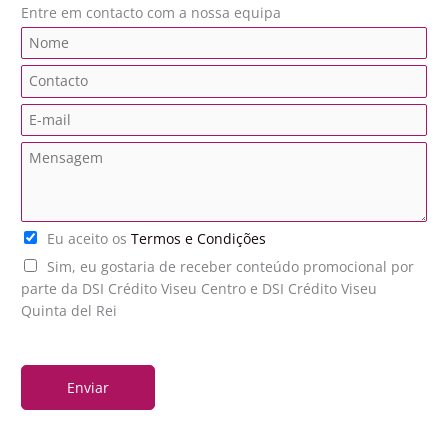
Entre em contacto com a nossa equipa
N
a
C
m
o
e
E
n
*
m
t
M
a
a
e
i
c
n
l
t
s
*
o
T
Eu aceito os
Termos e Condições
a
*
e
g
P
Sim, eu gostaria de receber conteúdo promocional por
r
e
u
parte da DSI Crédito Viseu Centro e DSI Crédito Viseu
m
m
b
Quinta del Rei
o
*
l
s
i
*
Enviar