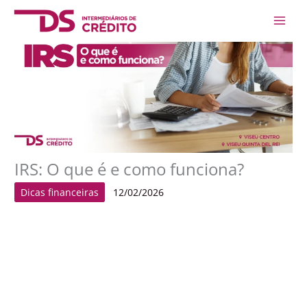
Skip
Main
to
Men
content
IRS: O que é e como funciona?
Dicas financeiras
12/02/2026