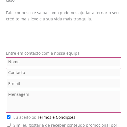
caso.
Fale connosco e saiba como podemos ajudar a tornar o seu
crédito mais leve e a sua vida mais tranquila.
Entre em contacto com a nossa equipa
N
a
C
m
o
e
E
n
*
m
t
M
a
a
e
i
c
n
l
t
s
*
o
T
Eu aceito os
Termos e Condições
a
*
e
g
P
Sim, eu gostaria de receber conteúdo promocional por