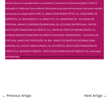
tenham sido por si apresentados ou propostos). Contratos de crédito abrangidos: Crédito à
Habitação e Crédito aos Consumidores. Mutuantes ou grupos de mutuantes com quem mantém
contrato de vinculação: BANCO BPI S.A., BANCO SANTANDER TOTTA, S.A., CAIXA GERAL DE
DEPÓSITOS, S.A., NOVO BANCO, S.A., BANCO CTT, S.A., BANKINTER, SA – SUCURSAL EM
PORTUGAL, ABANCA CORPORACIÓN BANCARIA, SA, SUCURSAL EM PORTUGAL, UNICRE –
INSTITUIÇÃO FINANCEIRA DE CRÉDITO, S.A., UNION DE CRÉDITOS INMOBILIÁRIOS, S.A.,
ESTABLECIMIENTO FINANCIERO DE CRÉDITO (SOCIEDAD UNIPERSONAL) – SUCURSAL EM
PORTUGAL, BANCO BIC PORTUGUÊS, SA, BNI – BANCO DE NEGÓCIOS INTERNACIONAL
(EUROPA), S.A., COFIDIS, BANCO PRIMUS, SA, 321CRÉDITO, INSTITUIÇÃO FINANCEIRA DE
CRÉDITO S.A., MONTEPIO CRÉDITO – INSTITUIÇÃO FINANCEIRA DE CRÉDITO, S.A, informação
verificável em:
https://www.bportugal.pt/intermediariocreditofar/rodolfo-antunes-unipessoal-lda
←
Previous Artigo
Next Artigo
→