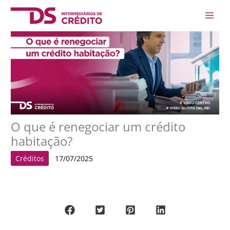
Skip
Main
to
Men
content
O que é renegociar um crédito
habitação?
Créditos
17/07/2025