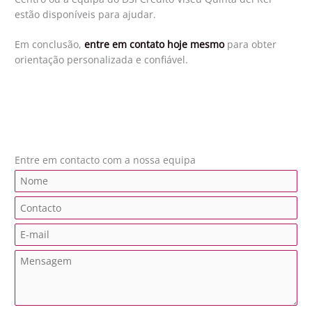
estão disponíveis para ajudar.
Em conclusão,
entre em contato hoje mesmo
para obter
orientação personalizada e confiável.
Entre em contacto com a nossa equipa
N
a
C
m
o
e
E
n
*
m
t
M
a
a
e
i
c
n
l
t
s
*
o