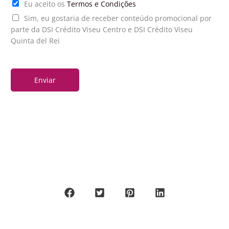
T
Eu aceito os
Termos e Condições
a
*
e
g
P
Sim, eu gostaria de receber conteúdo promocional por
r
e
u
parte da DSI Crédito Viseu Centro e DSI Crédito Viseu
m
m
b
Quinta del Rei
o
*
l
s
i
*
Enviar