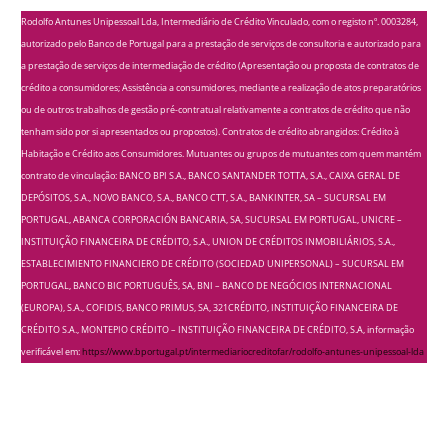
Rodolfo Antunes Unipessoal Lda, Intermediário de Crédito Vinculado, com o registo nº. 0003284,
autorizado pelo Banco de Portugal para a prestação de serviços de consultoria e autorizado para
a prestação de serviços de intermediação de crédito (Apresentação ou proposta de contratos de
crédito a consumidores; Assistência a consumidores, mediante a realização de atos preparatórios
ou de outros trabalhos de gestão pré-contratual relativamente a contratos de crédito que não
tenham sido por si apresentados ou propostos). Contratos de crédito abrangidos: Crédito à
Habitação e Crédito aos Consumidores. Mutuantes ou grupos de mutuantes com quem mantém
contrato de vinculação: BANCO BPI S.A., BANCO SANTANDER TOTTA, S.A., CAIXA GERAL DE
DEPÓSITOS, S.A., NOVO BANCO, S.A., BANCO CTT, S.A., BANKINTER, SA – SUCURSAL EM
PORTUGAL, ABANCA CORPORACIÓN BANCARIA, SA, SUCURSAL EM PORTUGAL, UNICRE –
INSTITUIÇÃO FINANCEIRA DE CRÉDITO, S.A., UNION DE CRÉDITOS INMOBILIÁRIOS, S.A.,
ESTABLECIMIENTO FINANCIERO DE CRÉDITO (SOCIEDAD UNIPERSONAL) – SUCURSAL EM
PORTUGAL, BANCO BIC PORTUGUÊS, SA, BNI – BANCO DE NEGÓCIOS INTERNACIONAL
(EUROPA), S.A., COFIDIS, BANCO PRIMUS, SA, 321CRÉDITO, INSTITUIÇÃO FINANCEIRA DE
CRÉDITO S.A., MONTEPIO CRÉDITO – INSTITUIÇÃO FINANCEIRA DE CRÉDITO, S.A, informação
verificável em:
https://www.bportugal.pt/intermediariocreditofar/rodolfo-antunes-unipessoal-lda