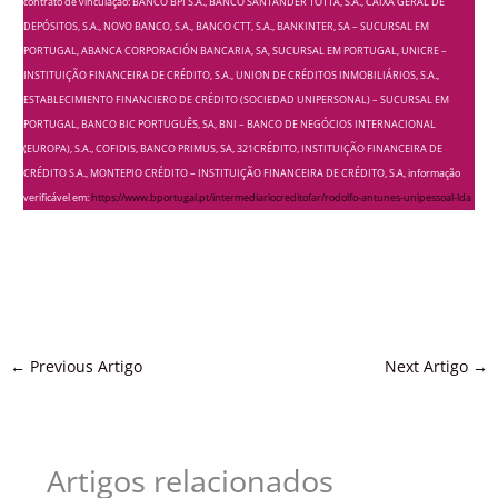
contrato de vinculação: BANCO BPI S.A., BANCO SANTANDER TOTTA, S.A., CAIXA GERAL DE
DEPÓSITOS, S.A., NOVO BANCO, S.A., BANCO CTT, S.A., BANKINTER, SA – SUCURSAL EM
PORTUGAL, ABANCA CORPORACIÓN BANCARIA, SA, SUCURSAL EM PORTUGAL, UNICRE –
INSTITUIÇÃO FINANCEIRA DE CRÉDITO, S.A., UNION DE CRÉDITOS INMOBILIÁRIOS, S.A.,
ESTABLECIMIENTO FINANCIERO DE CRÉDITO (SOCIEDAD UNIPERSONAL) – SUCURSAL EM
PORTUGAL, BANCO BIC PORTUGUÊS, SA, BNI – BANCO DE NEGÓCIOS INTERNACIONAL
(EUROPA), S.A., COFIDIS, BANCO PRIMUS, SA, 321CRÉDITO, INSTITUIÇÃO FINANCEIRA DE
CRÉDITO S.A., MONTEPIO CRÉDITO – INSTITUIÇÃO FINANCEIRA DE CRÉDITO, S.A, informação
verificável em:
https://www.bportugal.pt/intermediariocreditofar/rodolfo-antunes-unipessoal-lda
←
Previous Artigo
Next Artigo
→
Artigos relacionados