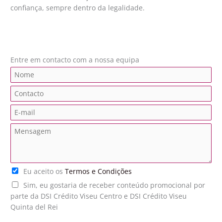
confiança, sempre dentro da legalidade.
Entre em contacto com a nossa equipa
N
a
C
m
o
e
E
n
*
m
t
M
a
a
e
i
c
n
l
t
s
*
o
T
Eu aceito os
Termos e Condições
a
*
e
g
P
Sim, eu gostaria de receber conteúdo promocional por
r
e
u
parte da DSI Crédito Viseu Centro e DSI Crédito Viseu
m
m
b
Quinta del Rei
o
*
l