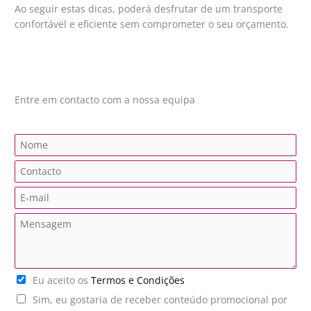
Ao seguir estas dicas, poderá desfrutar de um transporte
confortável e eficiente sem comprometer o seu orçamento.
Entre em contacto com a nossa equipa
N
a
C
m
o
e
E
n
*
m
t
M
a
a
e
i
c
n
l
t
s
*
o
T
Eu aceito os
Termos e Condições
a
*
e
g
P
Sim, eu gostaria de receber conteúdo promocional por
r