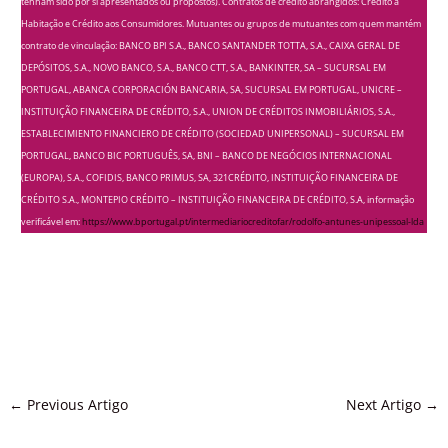
tenham sido por si apresentados ou propostos). Contratos de crédito abrangidos: Crédito à
Habitação e Crédito aos Consumidores. Mutuantes ou grupos de mutuantes com quem mantém
contrato de vinculação: BANCO BPI S.A., BANCO SANTANDER TOTTA, S.A., CAIXA GERAL DE
DEPÓSITOS, S.A., NOVO BANCO, S.A., BANCO CTT, S.A., BANKINTER, SA – SUCURSAL EM
PORTUGAL, ABANCA CORPORACIÓN BANCARIA, SA, SUCURSAL EM PORTUGAL, UNICRE –
INSTITUIÇÃO FINANCEIRA DE CRÉDITO, S.A., UNION DE CRÉDITOS INMOBILIÁRIOS, S.A.,
ESTABLECIMIENTO FINANCIERO DE CRÉDITO (SOCIEDAD UNIPERSONAL) – SUCURSAL EM
PORTUGAL, BANCO BIC PORTUGUÊS, SA, BNI – BANCO DE NEGÓCIOS INTERNACIONAL
(EUROPA), S.A., COFIDIS, BANCO PRIMUS, SA, 321CRÉDITO, INSTITUIÇÃO FINANCEIRA DE
CRÉDITO S.A., MONTEPIO CRÉDITO – INSTITUIÇÃO FINANCEIRA DE CRÉDITO, S.A, informação
verificável em:
https://www.bportugal.pt/intermediariocreditofar/rodolfo-antunes-unipessoal-lda
←
Previous Artigo
Next Artigo
→