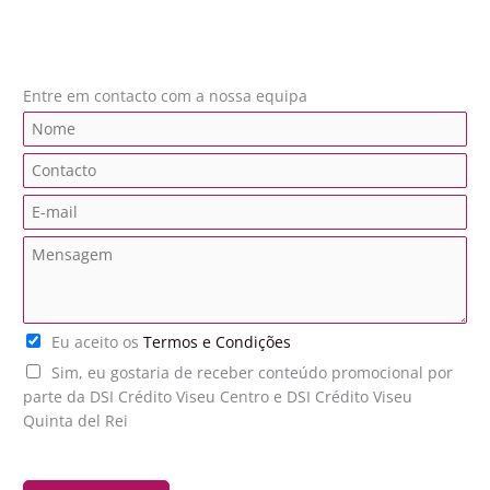
Entre em contacto com a nossa equipa
N
a
C
m
o
e
E
n
*
m
t
M
a
a
e
i
c
n
l
t
s
*
o
T
Eu aceito os
Termos e Condições
a
*
e
g
P
Sim, eu gostaria de receber conteúdo promocional por
r
e
u
parte da DSI Crédito Viseu Centro e DSI Crédito Viseu
m
m
b
Quinta del Rei
o
*
l
s
i
*