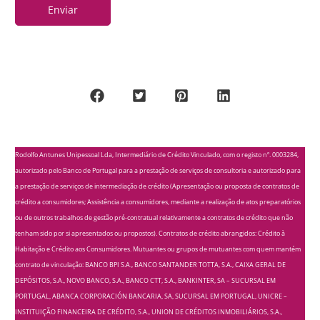
Enviar
Rodolfo Antunes Unipessoal Lda, Intermediário de Crédito Vinculado, com o registo nº. 0003284,
autorizado pelo Banco de Portugal para a prestação de serviços de consultoria e autorizado para
a prestação de serviços de intermediação de crédito (Apresentação ou proposta de contratos de
crédito a consumidores; Assistência a consumidores, mediante a realização de atos preparatórios
ou de outros trabalhos de gestão pré-contratual relativamente a contratos de crédito que não
tenham sido por si apresentados ou propostos). Contratos de crédito abrangidos: Crédito à
Habitação e Crédito aos Consumidores. Mutuantes ou grupos de mutuantes com quem mantém
contrato de vinculação: BANCO BPI S.A., BANCO SANTANDER TOTTA, S.A., CAIXA GERAL DE
DEPÓSITOS, S.A., NOVO BANCO, S.A., BANCO CTT, S.A., BANKINTER, SA – SUCURSAL EM
PORTUGAL, ABANCA CORPORACIÓN BANCARIA, SA, SUCURSAL EM PORTUGAL, UNICRE –
INSTITUIÇÃO FINANCEIRA DE CRÉDITO, S.A., UNION DE CRÉDITOS INMOBILIÁRIOS, S.A.,