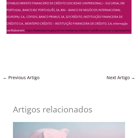
ESTABLECIMIENTO FINANCIERO DE CRÉDITO (SOCIEDAD UNIPERSONAL) – SUCURSAL EM
PORTUGAL, BANCO BIC PORTUGUÊS, SA, BNI – BANCO DE NEGÓCIOS INTERNACIONAL
(EUROPA), S.A., COFIDIS, BANCO PRIMUS, SA, 321CRÉDITO, INSTITUIÇÃO FINANCEIRA DE
CRÉDITO S.A., MONTEPIO CRÉDITO – INSTITUIÇÃO FINANCEIRA DE CRÉDITO, S.A, informação
verificável em:
https://www.bportugal.pt/intermediariocreditofar/rodolfo-antunes-unipessoal-lda
←
Previous Artigo
Next Artigo
→
Artigos relacionados