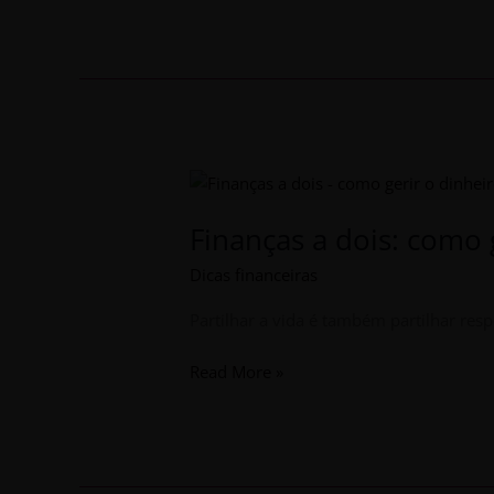
Ajudar
Finanças
a
Finanças a dois: como 
dois:
como
Dicas financeiras
gerir
o
Partilhar a vida é também partilhar resp
dinheiro
em
Read More »
casal
sem
conflitos