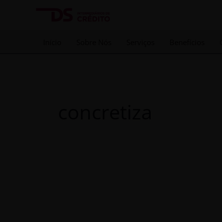
Skip
to
content
Início
Sobre Nós
Serviços
Benefícios
concretiza
Guia
Completo