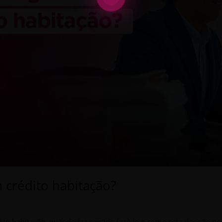
 crédito habitação?
dito habitação, quando faz sentido fazê-lo e como esta decisão po