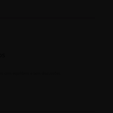
os
ois com equilíbrio e sem discussões.