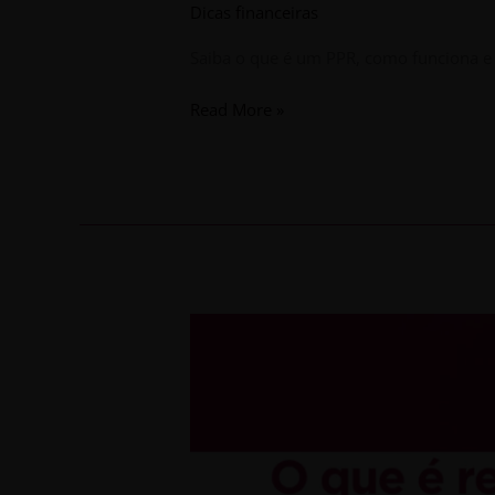
Dicas financeiras
Saiba o que é um PPR, como funciona e 
Read More »
O
que
é
renegociar
um
crédito
habitação?