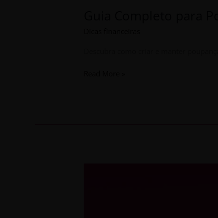
Guia Completo para P
Dicas financeiras
Descubra como criar e manter poupanças
Read More »
PPR:
Tudo
Sobre
o
Plano